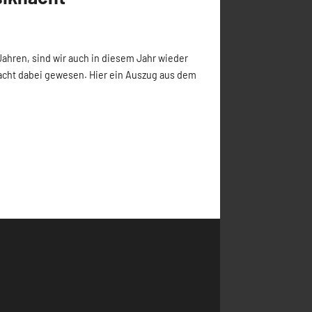
Aktuelles
Auftritt
12. Uelsener Musiknacht
von
Frederik
17. Januar 2020
Wie auch in den vergangenen Jahren, sind wir a
gerne bei der Uelsener Musiknacht dabei gewese
[…]
Weiterlesen