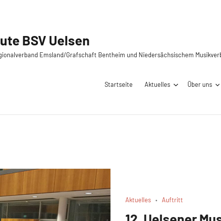
Spielleute BSV Uelsen
Mitglied im Regionalverband Emsland/Grafschaft Be
St
020