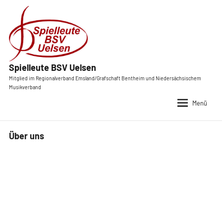
Zum
Inhalt
springen
Spielleute BSV Uelsen
Mitglied im Regionalverband Emsland/Grafschaft Bentheim und Nie
Musikverband
Über uns