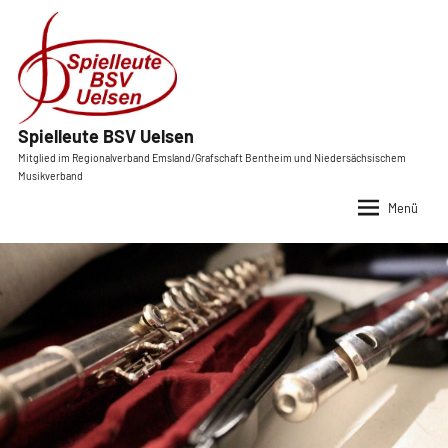
Zum
Inhalt
springen
Spielleute BSV Uelsen
Mitglied im Regionalverband Emsland/Grafschaft Bentheim und Nie
Musikverband