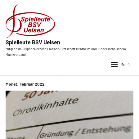
Zum
Inhalt
springen
Spielleute BSV Uelsen
Mitglied im Regionalverband Emsland/Grafschaft Bentheim und Nie
Musikverband
Monat:
Februar 2022