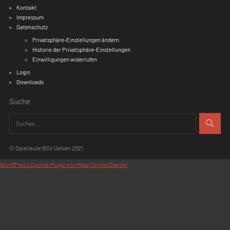
50 Jahre Spielleute BSV Uelsen
von
Femke
10. Februar 2022
Im Jahr 1972 wurde der Jugendspielmannszug des BSV 
gegründet! 50 Jahre später, wollen wir dies mit euch fei
gespannt, was es in diesem […]
Weiterlesen
Kontakt
Impressum
Datenschutz
Privatsphäre-Einstellungen ändern
Historie der Privatsphäre-Einstellungen