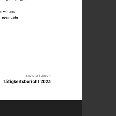
rkonzert in der altreformierten Kirche veranstalltet.
m Konzert waren! Damit verabschieden wir uns in die
iertage und einen guten Rutsch ins neue Jahr!