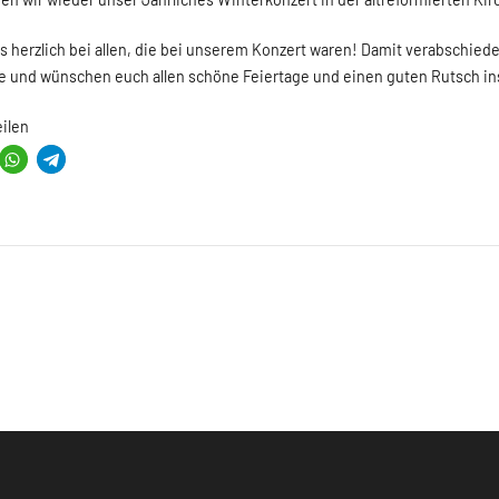
Aktuelles
Konzert
Winterkonzert 2023
von
Frederik
3. Dezember 2023
Am 1. Advent haben wir wieder unser Jährliches Winte
Wir bedanken uns herzlich bei allen, die bei unsere
Weihnachtspause und wünschen euch allen schöne Fe