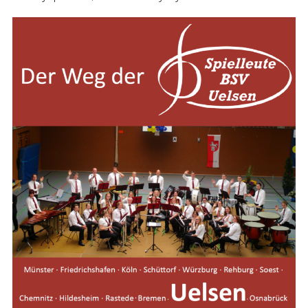
beeindruckende Entwicklung durchlaufen. Aus dem im J
gegründeten Jugendspielmannszug hat sich im Laufe der
Spielleuteorchester gebildet, welches neben traditione
auch moderne Kompositionen, u.a. Film- und Unterhalt
vorträgt. Auch das Instrumentarium hat sich stetig verg
mehr mit dem eines klassischen Spielmannszuges vergl
diversen Konzertflöten in ganz unterschiedlicher Längez
Schlaginstrumente einschließlich Mallets und diverse Pe
Instrumente zum Gepäck der Spielleute. Sie nehmen re
Wertungsspielen teil, zuletzt in der sog. Liga 1.