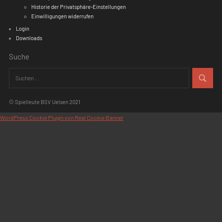
herzlich ein. Unterstützt werden sie von den Nachwuch
und -musiker der Musikschule Niedergrafschaft sowie 
Tobias Klomp.
Das Konzert wurde finanziell gefördert durch die Emslä
Landschaft e.V. für die Landkreise Emsland und Grafsc
mit Mitteln des Landes Niedersachsen sowie der Volksb
Niedergrafschaft eG.
Hier
geht es zur Pressemeldung der Grafschafter Nachr
Link).
Diesen Beitrag teilen