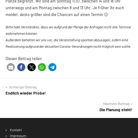
Ständchen und sorgen so für Schützenfest-Feeling im G
Ihr habt Interesse? Dann meldet euch jetzt bei uns:
Die Anmeldefrist ist abgelaufen! Falls du keine Rückme
hast, melde dich bitte kurzfristig bei uns!
Anmeldefrist: 08.07. 18 Uhr
Da wir nur eine begrenzte Anzahl an Gruppen besuchen k
Plätze begrenzt. Wir sind am Sonntag 11.07. zwischen 14 
unterwegs und am Montag zwischen 8 und 13 Uhr. Je frü
meldet, desto größer sind die Chancen auf einen Termin
Bitte habt Verständnis, dass wir aufgrund der Menge der Anfragen
wahrnehmen können.