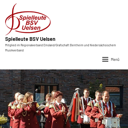
Zum
Inhalt
springen
Spielleute BSV Uelsen
Mitglied im Regionalverband Emsland/Grafschaft Bentheim und Nie
Musikverband